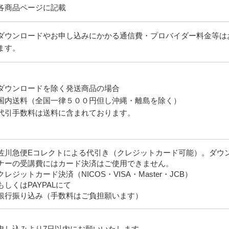
各商品ページに記載
ダウンロードやお申し込みにかかる通信費・プロバイダー料金等は
ます。
ダウンロードを除く発送商品の場合
国内送料（全国一律５００円但し沖縄・離島を除く）
代引手数料は送料に含まれております。
佐川急便Eコレクトによる代引き（クレジットカード可能）。ダウ
ナーの受講費にはカード決済はご使用できません。
クレジットカード決済（NICOS・VISA・Master・JCB）
もしくはPAYPALにて
銀行振り込み（手数料はご負担願います）
申し込みより7日以内にお願いいたします。