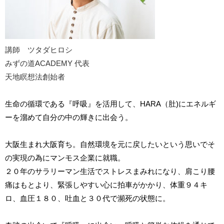
講師 ツタダヒロシ
みずの道ACADEMY 代表
天地瞑想法創始者
生命の循環である『呼吸』を活用して、HARA（肚)にエネルギ
ーを溜めて自分の中の輝きに出会う。
大阪生まれ大阪育ち。自然環境を元に戻したいという思いでそ
の実現の為にマンモス企業に就職。
２０年のサラリーマン生活でストレスまみれになり、肩こり腰
痛はもとより、緊張しやすい心に拍車がかかり、
体重９４キ
ロ、血圧１８０、吐血と３０代で瀕死の状態に。