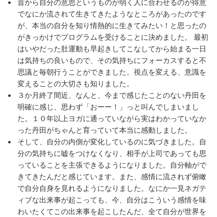
昔から自分の意思というものが弱く人に合わせるのが得意
でなにか流されて生きてきたようなところがあったのです
が、本当の自分を知り情熱的に生きてみたい！と思ったの
がきっかけでプログラムを受けることに決めました。 最初
はいやだった肚運動も早起きしてこなしてから始まる一日
は気持ちの良いもので、その気持ちにフォーカスすると不
思議と毎朝行うことができました。視点を変える、意識を
変えることの大切さも知りました。
３か月終了間近、なんと、今まで感じたことのない丹田を
明確に感じ、思わず「おーー！」っと叫んでしまいまし
た。１０年以上ヨガに通っていながら実はわかっていなか
った丹田がちゃんと育っていて本当に感動しました。
そして、自分の内側が変化しているのに気づきました。自
分の気持ちに嘘をつけなくなり、相手が上司であっても思
っていることを主張できるようになりました。自分軸がで
きてきたんだと感じています。また、感情に流されず俯瞰
で自分自身を見れるようになりました。なにか一見ネガテ
ィブな出来事が起こっても、今、自分はこういう感情を味
わいたくてこの出来事を起こしたんだ、全て自分が世界を