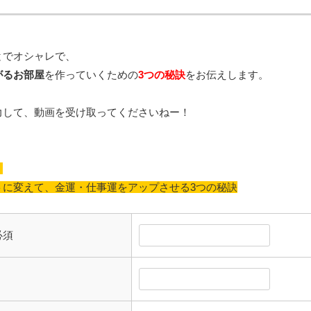
とで
オシャレで、
がるお部屋
を
作っていく
ため
の
3つの秘訣
をお伝えします。
力して、動画を受け取ってくださいねー！
】
トに変えて、金運・仕事運をアップさせる3つの秘訣
必須