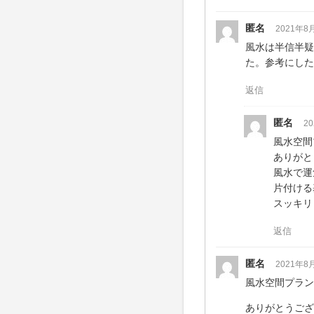
匿名
2021年8
風水は半信半疑
た。参考にした
返信
匿名
2
風水空間
ありがと
風水で運
片付ける
スッキリ
返信
匿名
2021年8
風水空間プラン
ありがとうござ