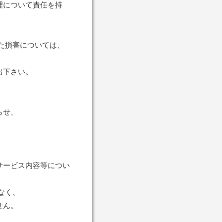
理について責任を持
た損害については、
出下さい。
らせ、
サービス内容等につい
なく、
せん。