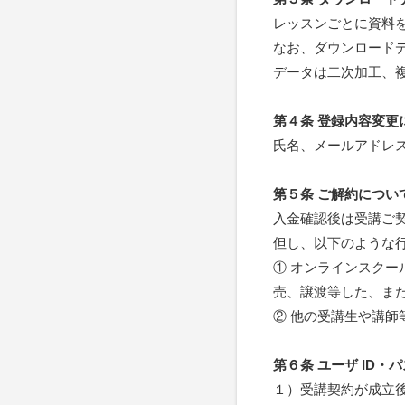
レッスンごとに資料
なお、ダウンロード
データは二次加工、
第４条 登録内容変更
氏名、メールアドレ
第５条 ご解約につい
入金確認後は受講ご
但し、以下のような
① オンラインスク
売、譲渡等した、ま
② 他の受講生や講
第６条 ユーザ ID・
１）受講契約が成立