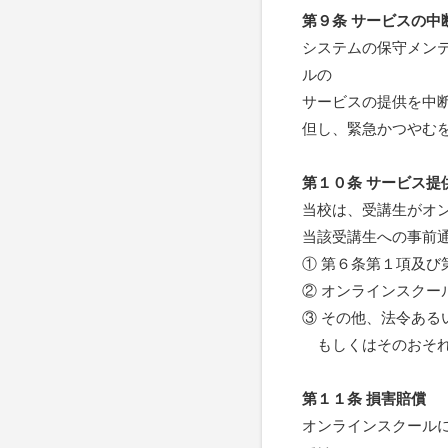
第９条 サービスの中
システムの保守メン
ルの
サービスの提供を中
但し、緊急かつやむ
第１０条 サービス提
当校は、受講生がオ
当該受講生への事前
① 第６条第１項及び
② オンラインスク
③ その他、法令あ
もしくはそのおそれ
第１１条 損害賠償
オンラインスクール