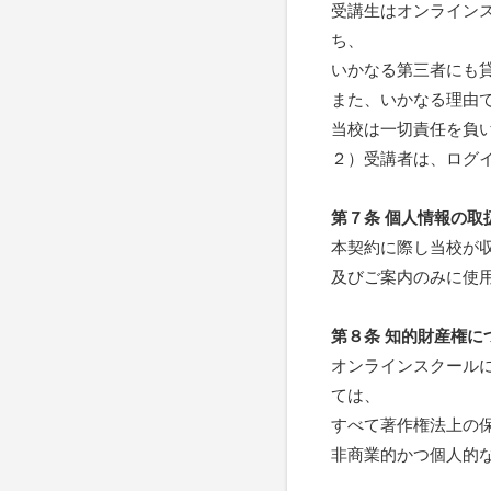
受講生はオンライン
ち、
いかなる第三者にも
また、いかなる理由
当校は一切責任を負
２）受講者は、ログ
第７条 個人情報の取
本契約に際し当校が
及びご案内のみに使
第８条 知的財産権に
オンラインスクール
ては、
すべて著作権法上の
非商業的かつ個人的