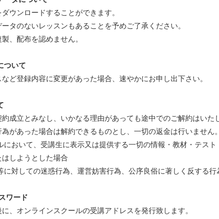
をダウンロードすることができます。
データのないレッスンもあることを予めご了承ください。
複製、配布を認めません。
について
スなど登録内容に変更があった場合、速やかにお申し出下さい。
て
契約成立とみなし、いかなる理由があっても途中でのご解約はいた
行為があった場合は解約できるものとし、一切の返金は行いません
ールにおいて、受講生に表示又は提供する一切の情報・教材・テスト
たはしようとした場合
師等に対しての迷惑行為、運営妨害行為、公序良俗に著しく反する行
パスワード
後に、オンラインスクールの受講アドレスを発行致します。