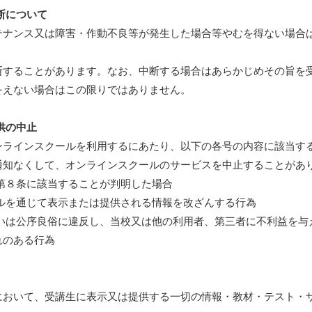
断について
テナンス又は障害・作動不良等が発生した場合等やむを得ない場合
断することがあります。なお、中断する場合はあらかじめその旨を
をえない場合はこの限りではありません。
供の中止
ンラインスクールを利用するにあたり、以下の各号の内容に該当す
通知なくして、オンラインスクールのサービスを中止することがあ
第８条に該当することが判明した場合
ールを通じて表示または提供される情報を改ざんする行為
るいは公序良俗に違反し、当校又は他の利用者、第三者に不利益を与
のある行為
において、受講生に表示又は提供する一切の情報・教材・テスト・