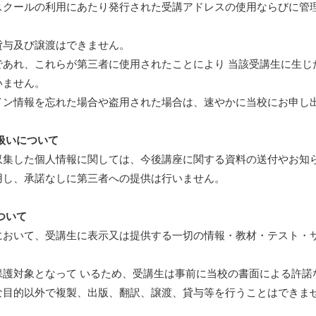
スクールの利用にあたり発行された受講アドレスの使用ならびに管
貸与及び譲渡はできません。
であれ、これらが第三者に使用されたことにより 当該受講生に生じ
いません。
イン情報を忘れた場合や盗用された場合は、速やかに当校にお申し
扱いについて
収集した個人情報に関しては、今後講座に関する資料の送付やお知
用し、承諾なしに第三者への提供は行いません。
ついて
において、受講生に表示又は提供する一切の情報・教材・テスト・
保護対象となって いるため、受講生は事前に当校の書面による許諾
な目的以外で複製、出版、翻訳、譲渡、貸与等を行うことはできま