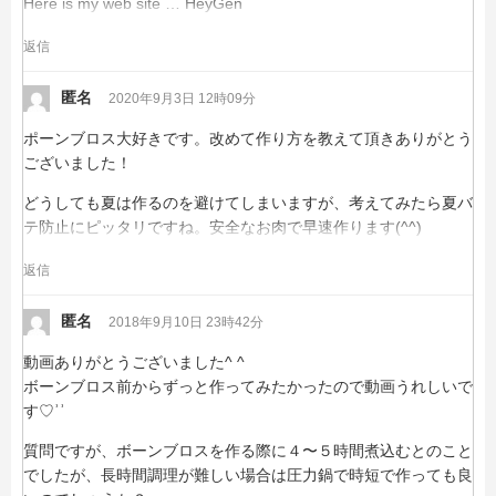
Here is my web site …
HeyGen
返信
匿名
2020年9月3日 12時09分
ポーンブロス大好きです。改めて作り方を教えて頂きありがとう
ございました！
どうしても夏は作るのを避けてしまいますが、考えてみたら夏バ
テ防止にピッタリですね。安全なお肉で早速作ります(^^)
返信
匿名
2018年9月10日 23時42分
動画ありがとうございました^ ^
ボーンブロス前からずっと作ってみたかったので動画うれしいで
す♡︎ʾʾ
質問ですが、ボーンブロスを作る際に４〜５時間煮込むとのこと
でしたが、長時間調理が難しい場合は圧力鍋で時短で作っても良