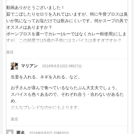
動画ありがとうございました！
茹でこぼしたりセロリを入れてはいますが、特に牛骨ブロスは臭
いが気になってお塩だけでは飲みにくいです。何かスープの具で
オススメはありますか？
ボーンブロスを週一でカレー(ルーではなくカレー粉使用)にしま
すが、この頻度では5歳の子供にはスパイスは多すぎですか？
返信
マリアン
2018年9月10日 0時27分
生姜を入れる、ネギを入れる、など。
お子さんが喜んで食べているならたぶん大丈夫でしょう。
スパイスも色々あるので、それぞれ合う・合わないがあるた
め、
どんなブレンドなのかにもよります。
返信
匿名
2018年9月6日 20時35分