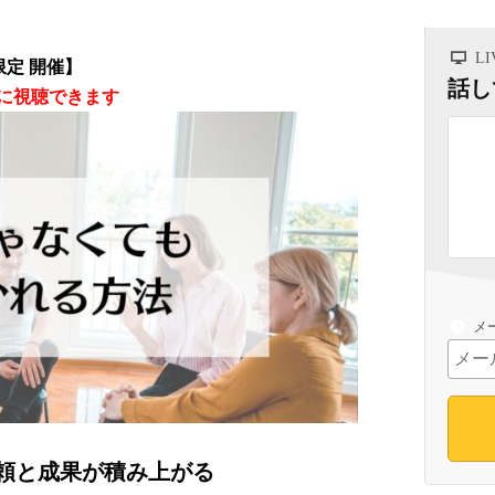
L
限定 開催】
話し
に視聴できます
メ
頼と成果が積み上がる