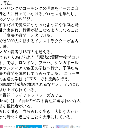
に滞在。
ンセリングやコーチングの理論をベースに自
身と人に日々問いかけるプロセスを集約し、
のメソッドを開発。
するだけで魔法にかかったようにやる気と能
引き出され、行動が起こせるようになること
、「魔法の質問」と名づける。
では5000人を超えるインストラクターが国内
活躍。
マガの読者は16万人を超える。
Kでもとりあげられた「魔法の質問学校プロジ
ト」では、ロンドン、プラハ、シンガポール
ボランティアで各国の学校へ行き、子供たち
法の質問を体験してもらっている。 ニューヨ
の国連の学校（UNIS）でも授業を行う。
A国際線で講演が放送されるなどメディアにも
取り上げられている。
オ番組「ライフトラベラーズカフェ」
dcast）は、Appleのベスト番組に選ばれ30万人
超す視聴者がいる。
らしく働き、自分らしく生き、大切な人たち
かな時間を過ごすことを大事にしている。