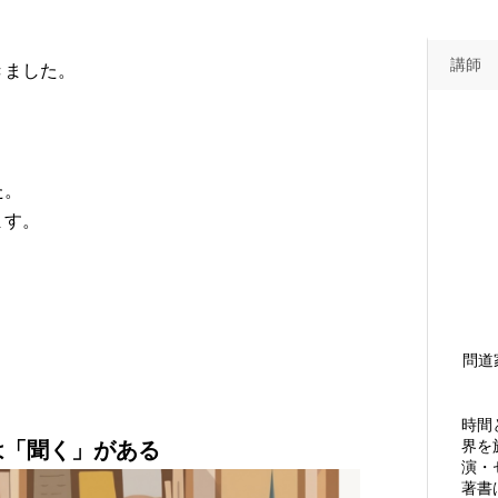
講師
きました。
。
た。
ます。
問道
時間
は「聞く」がある
界を
演・
著書