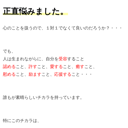
正直悩みました。
心のことを扱うので、１対１でなくて良いのだろうか？・・・
でも、
人は生まれながらに、自分を
受容
すること
認める
こと、
許す
こと、
愛する
こと、
癒す
こと、
慰める
こと、
励ます
こと、
応援する
こと・・・
誰もが素晴らしいチカラを持っています。
特にこのチカラは、