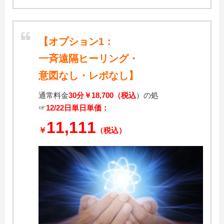
【オプション1：
一斉遠隔ヒーリング・
意図なし・レポなし】
通常料金
30分￥18,700（税込
）の処
☞
12/22
日
単日単価：
11,111
￥
（税込）