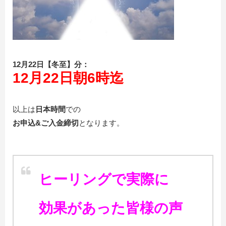
12月22日【冬至】分：
12月22日朝6時迄
以上は
日本時間
での
お申込&ご入金締切
となります。
ヒーリングで実際に
効果があった皆様の声