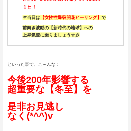
１日！
☞当日は
【女性性爆裂開花ヒーリング】
で
前向き波動の【新時代の地球】への
上昇気流に乗りましょう☆彡
といった事で、こ～んな：
今後200年影響する
超重要な【冬至】を
是非お見逃し
なく(*^^)v