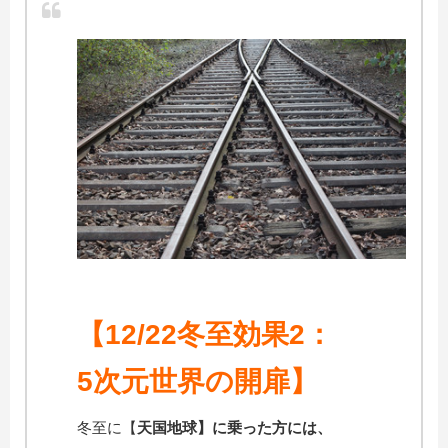
【12/22冬至効果2：
5次元世界の開扉
】
冬至に【
天国地球】に乗った方には、