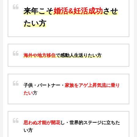
来年こそ
婚活&妊活成功
させ
たい方
海外や地方移住
で感動人生送りたい方
子供・パートナー・
家族をアゲ上昇気流に乗り
たい
方
思わぬ才能が開花
し・世界的ステージに立ちた
い方