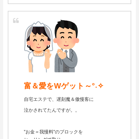
富＆愛をWゲット～°˖✧
自宅エステで、遅刻魔＆傲慢客に
泣かされてたんですが。。
”お金＝我慢料”のブロックを