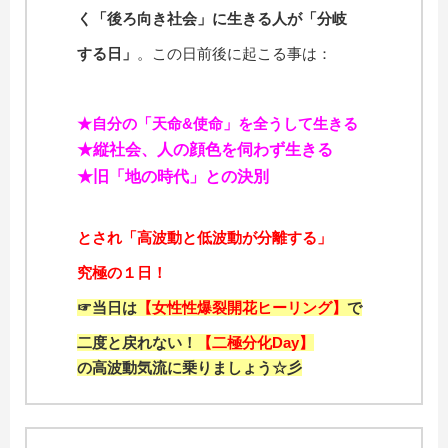
く「後ろ向き社会」に生きる人が「分岐
する日」
。この日前後に起こる事は：
★自分の「天命&使命」を全うして生きる
★縦社会、人の顔色を伺わず生きる
★旧「地の時代」との決別
とされ「高波動と低波動が分離する」
究極の１日！
☞当日は
【女性性爆裂開花ヒーリング】
で
二度と戻れない！
【二極分化Day】
の高波動気流に乗りましょう☆彡