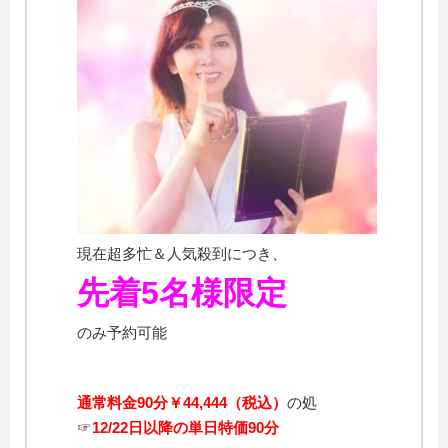
現在超多忙＆人気殺到につき、
先着5名様限定
のみ予約可能
通常料金90分￥44,444（税込）
の処
☞
12/22
日
以降の
単日特価90分