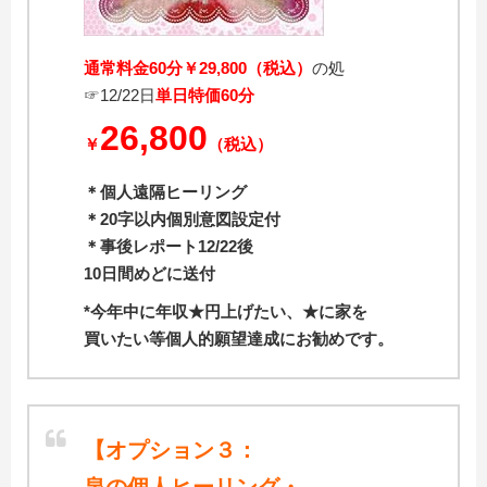
通常料金60分￥29,800（税込）
の処
☞12/22日
単日特価60分
26,800
￥
（税込）
＊個人遠隔ヒーリング
＊20字以内個別意図設定付
＊事後レポート12/22後
10日間めどに送付
*今年中に年収★円上げたい、★に家を
買いたい等個人的願望達成にお勧めです。
【オプション３：
泉の個人ヒーリング・