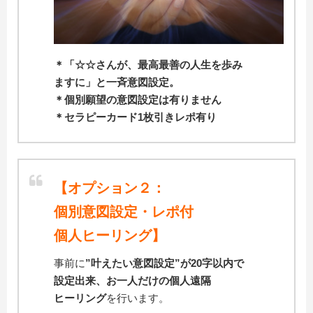
＊「☆☆さんが、最高最善の人生を歩み
ます
に」と一斉意図設定。
＊個別願望の意図設定は有りません
＊セラピーカード1枚引きレポ有り
【オプション２：
個別意図設定・レポ付
個人ヒーリング】
事前に
”叶えたい意図設定”が20字以内で
設定出来、お一人だけの個人遠隔
ヒーリング
を行います。