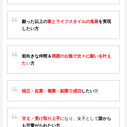
願った以上の
富とライフスタイルの進展
を実現
したい方
前向きな仲間＆
周囲のお陰で次々に願いを叶え
た
い
方
独立・起業・複業・副業で成功
したい
方
甘え・受け取り上手
になり、女子として
誰から
も可愛がられたい方
。