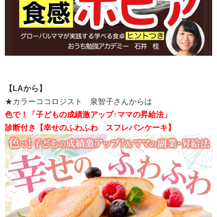
【LAから】
★カラーココロジスト 泉智子さんからは
色で！「子どもの成績激アップ↑ママの昇給法」
診断付き【
幸せのふわふわ スフレパンケーキ】