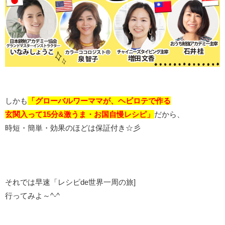
しかも
「グローバルワーママが、ヘビロテで作る
玄関入って15分&激うま・お国自慢レシピ」
だから、
時短・簡単・効果のほどは保証付き☆彡
それでは早速「レシピde世界一周の旅]
行ってみよ～^-^