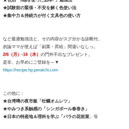
★試験前の緊張・不安を解く色使い法
★集中力＆持続力が付く文具色の使い方
など最適勉強法と、その内容がスグ分かる診断付。
勿論ママが使えば「副業・昇給」間違いなしっ。
2/6（月）-16（木
）
の門外不出なプレゼント。
是非、お早めにご登録を～▼
https://recipe.hp.peraichi.com
この他に：
★台湾噂の夜市飯「牡蠣オムレツ」
★やみつき系触感の「シンガポール春巻き」
★日本の特産地＆理科を学ぶ「バラの花前菜
」等