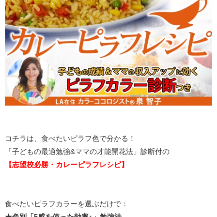
コチラは、食べたいピラフ色で分かる！
「子どもの最適勉強&ママの才能開花法」診断付の
【志望校必勝・カレーピラフレシピ】
食べたいピラフカラーを選ぶだけで：
★色別「5感を使った効率↑」勉強法