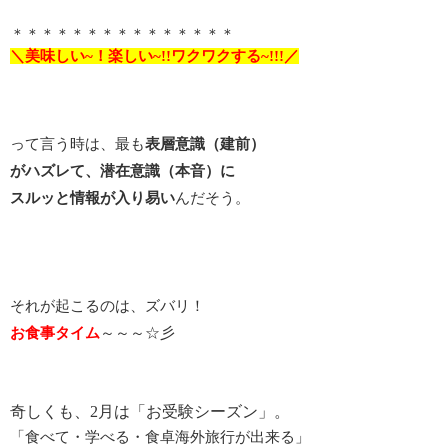
＊＊＊＊＊＊＊＊＊＊＊＊＊＊＊
＼美味しい~！楽しい~!!ワクワクする~!!!／
って言う時は、最も
表層意識（建前）
がハズレて、潜在意識（本音）に
スルッと情報が入り易い
んだそう。
それが起こるのは、ズバリ！
お食事タイム
～～～☆彡
奇しくも、2月は「お受験シーズン」。
「食べて・学べる・食卓海外旅行が出来る」