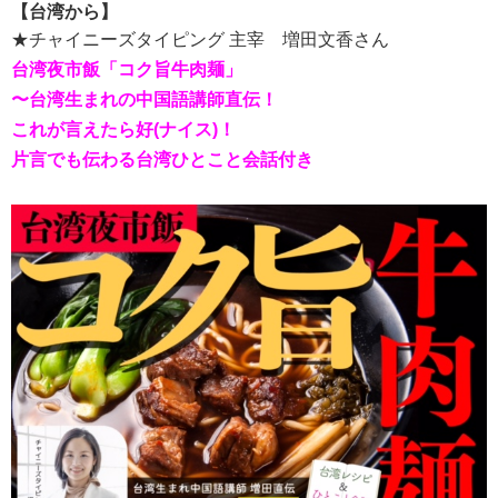
【台湾から】
★チャイニーズタイピング 主宰 増田文香さん
台湾夜市飯「コク旨牛肉麺」
〜台湾生まれの中国語講師直伝！
これが言えたら好(ナイス)！
片言でも伝わる台湾ひとこと会話付き