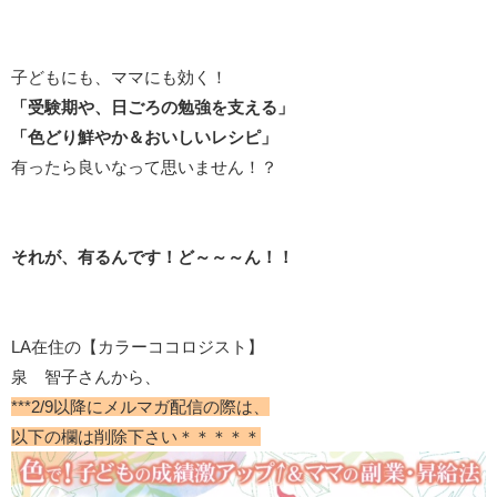
子どもにも、ママにも効く！
「受験期や、日ごろの勉強を支える」
「色どり鮮やか＆おいしいレシピ」
有ったら良いなって思いません！？
それが、有るんです！ど～～～ん！！
LA在住の【カラーココロジスト】
泉 智子さんから、
***2/9以降にメルマガ配信の際は、
以下の欄は削除下さい＊＊＊＊＊