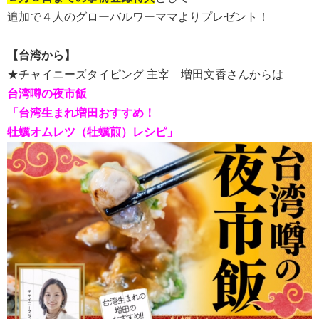
追加で４人のグローバルワーママよりプレゼント！
【台湾から】
★チャイニーズタイピング 主宰 増田文香さんからは
台湾噂の夜市飯
「台湾生まれ増田おすすめ！
牡蠣オムレツ（牡蠣煎）レシピ」