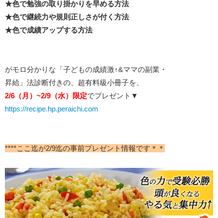
★色で勉強の取り掛かりを早める方法
★色で継続力や規則正しさが付く方法
★色で成績アップする方法
がモロ分かりな「子どもの成績激↑&ママの副業・
昇給」法診断付きの、超有料級小冊子を、
2/6（月）~2/9（水）限定
でプレゼント▼
https://recipe.hp.peraichi.com
****ここ迄が2/9迄の事前プレゼント情報です＊＊