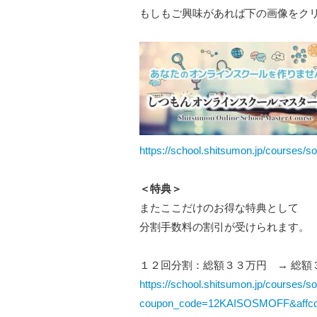
もしもご興味があれば下の画像をク
https://school.shitsumon.jp/course
＜特典＞
またここだけのお得な特典として
分割手数料の割引が受けられます。
１２回分割：総額３３万円 → 総額
https://school.shitsumon.jp/courses/
coupon_code=12KAISOSMOFF&affc