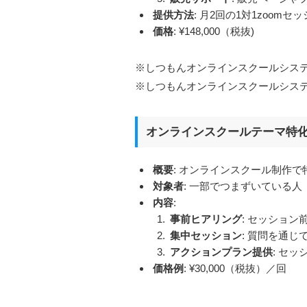
提供方法
: 月2回の1対1zoom
価格
: ¥148,000（税抜)
※しつもんオンラインスクールシステム
※しつもんオンラインスクールシステム
オンラインスクールテーマ特
概要
: オンラインスクール制作
対象者
: 一部でつまずいている人
内容
:
事前ヒアリング
: セッション
集中セッション
: 質問を通じ
アクションプラン提供
: セ
価格例
: ¥30,000（税抜）／回