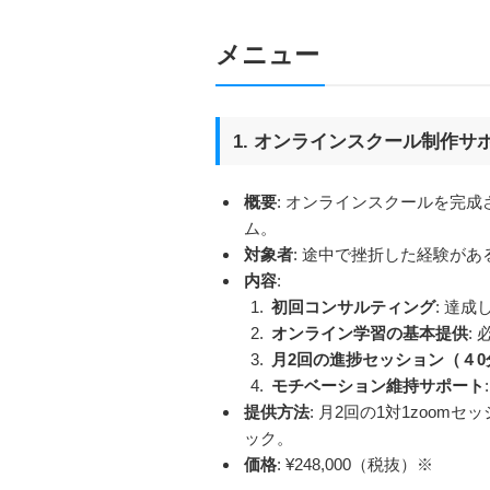
メニュー
1. オンラインスクール制作サ
概要
: オンラインスクールを完
ム。
対象者
: 途中で挫折した経験が
内容
:
初回コンサルティング
: 達
オンライン学習の基本提供
:
月2回の進捗セッション（４0
モチベーション維持サポート
提供方法
: 月2回の1対1zoom
ック。
価格
: ¥248,000（税抜）※