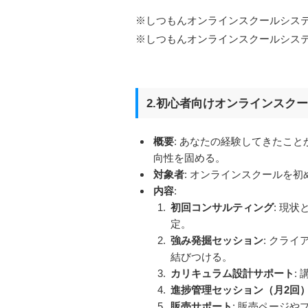
※しつもんオンラインスクールシステム
※しつもんオンラインスクールシステム
2.初心者向けオンラインスク
概要
: あなたの経験してきたこ
向性を固める。
対象者
: オンラインスクールを
内容
:
初回コンサルティング
: 現
定。
強み発掘セッション
: クラ
結びつける。
カリキュラム設計サポート
:
進捗管理セッション（月2回
販売サポート
: 販売ページ