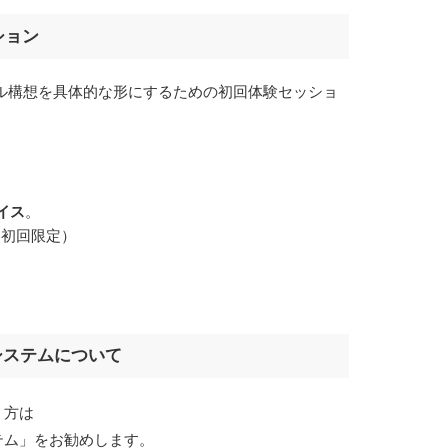
ション
ール構想を具体的な形にするための初回体験セッショ
イス
。
分（初回限定）
システムについて
う方は
テム」をお勧めします。