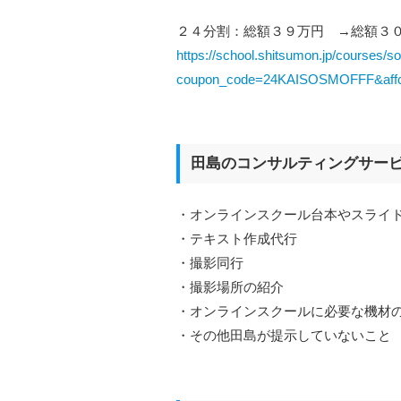
２４分割：総額３９万円 →総額３
https://school.shitsumon.jp/courses/
coupon_code=24KAISOSMOFFF&aff
田島のコンサルティングサー
・オンラインスクール台本やスライ
・テキスト作成代行
・撮影同行
・撮影場所の紹介
・オンラインスクールに必要な機材
・その他田島が提示していないこと