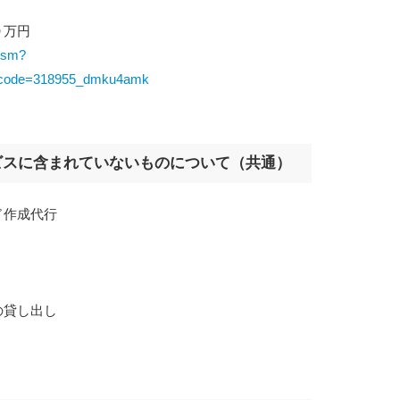
０万円
sosm?
code=318955_dmku4amk
ビスに含まれていないものについて（共通）
ド作成代行
の貸し出し