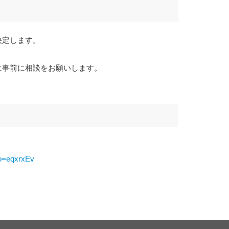
決定します。
。
に事前に相談をお願いします。
no=eqxrxEv