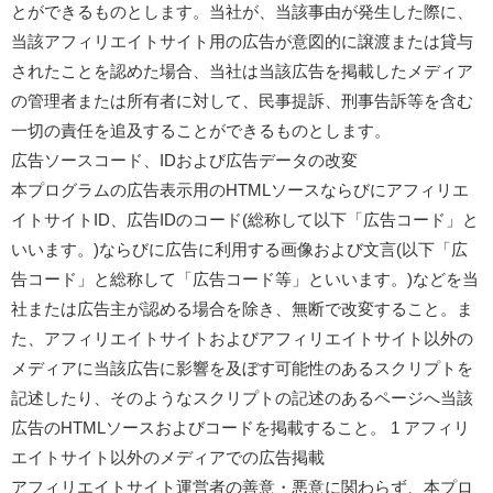
とができるものとします。当社が、当該事由が発生した際に、
当該アフィリエイトサイト用の広告が意図的に譲渡または貸与
されたことを認めた場合、当社は当該広告を掲載したメディア
の管理者または所有者に対して、民事提訴、刑事告訴等を含む
一切の責任を追及することができるものとします。
広告ソースコード、IDおよび広告データの改変
本プログラムの広告表示用のHTMLソースならびにアフィリエ
イトサイトID、広告IDのコード(総称して以下「広告コード」と
いいます。)ならびに広告に利用する画像および文言(以下「広
告コード」と総称して「広告コード等」といいます。)などを当
社または広告主が認める場合を除き、無断で改変すること。ま
た、アフィリエイトサイトおよびアフィリエイトサイト以外の
メディアに当該広告に影響を及ぼす可能性のあるスクリプトを
記述したり、そのようなスクリプトの記述のあるページへ当該
広告のHTMLソースおよびコードを掲載すること。 1 アフィリ
エイトサイト以外のメディアでの広告掲載
アフィリエイトサイト運営者の善意・悪意に関わらず、本プロ