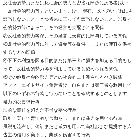
反社会的勢力または反社会的勢力と密接な関係にある者(以下
「反社会的勢力等」といいます。)と、現在、以下のいずれにも
該当しないこと、且つ将来に亘っても該当しないこと。①反社
会的勢力等によって、その経営を支配される関係
②反社会的勢力等が、その経営に実質的に関与している関係
③反社会的勢力等に対して資金等を提供し、または便宜を供与
するなどの関係
④不正の利益を図る目的または第三者に損害を加える目的をも
って、反社会的勢力等を利用していると認められる関係
⑤その他反社会的勢力等との社会的に非難されるべき関係
アフィリエイトサイト運営者は、自らまたは第三者を利用して
以下のいずれの行為も行わないことを確約するものとします。
暴力的な要求行為
法的な責任を超えた不当な要求行為
取引に関して脅迫的な言動をし、または暴力を用いる行為
風説を流布し、偽計または威力を用いて当社および提携する広
告主の信用を棄損し、業務を妨害する行為