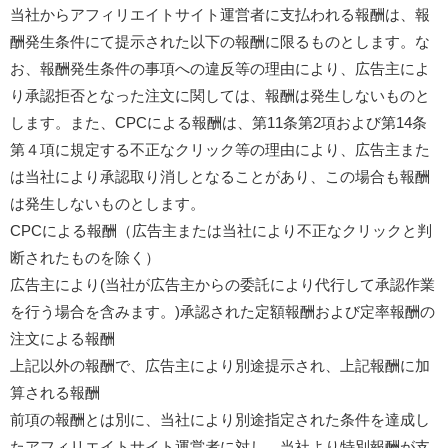
当社からアフィリエイトサイト運営者に支払われる報酬は、報
酬発生条件にて提示された以下の報酬に限るものとします。な
お、報酬発生条件の事項への違反等の理由により、広告主によ
り承認拒否となった注文に関しては、報酬は発生しないものと
します。また、CPCによる報酬は、第11条第2項および第14条
第４項に規定する不正なクリック等の理由により、広告主また
は当社により承認取り消しとなることがあり、この場合も報酬
は発生しないものとします。
CPCによる報酬（広告主または当社により不正なクリックと判
断されたものを除く）
広告主により(当社が広告主からの委託により代行して承認作業
を行う場合を含みます。)承認された定額報酬および定率報酬の
注文による報酬
上記以外の報酬で、広告主により別途提示され、上記報酬に加
算される報酬
前項の報酬とは別に、当社により別途指定された条件を達成し
たアフィリエイトサイト運営者に対し、当社より特別報酬が支