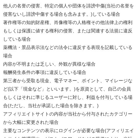
他人の名誉の侵害、特定の個人や団体を誹謗中傷(当社の名誉を
侵害ないし誹謗中傷する場合も含みます。)している場合
著作権等の知的財産権、肖像権等の人格権その他法律上の権利
もしくは保護に値する権利の侵害、または関連する法規に違反
している場合
薬機法・景品表示法などの法令に違反する表現を記載している
場合
内容が不明または乏しい、外観が異様な場合
報酬発生条件の事項に違反している場合
第三者から受取る現金、電子マネー、ポイント、マイレージな
ど(以下「現金など」といいます。)を原資として、自己の会員
もしくはそれに準じるユーザーに対し、利益を付与している場
合(ただし、当社が承諾した場合を除きます。)
アフィリエイトサイトの内容が当社から付与されたカテゴリー
から大幅に変更された場合
主要なコンテンツの表示にログインが必要な場合(アフィリエイ