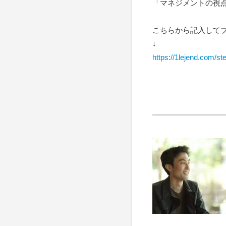
「マネジメントの視
こちらから記入して
↓
https://1lejend.com/s