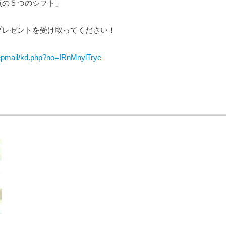
点の５つのシフト」
プレゼントを受け取ってください！
tepmail/kd.php?no=IRnMnylTrye