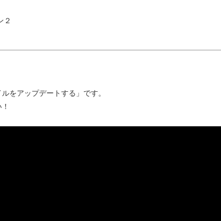
ン２
イルをアップデートする」です。
い！