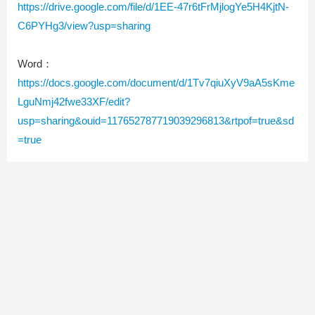
https://drive.google.com/file/d/1EE-47r6tFrMjlogYe5H4KjtN-
C6PYHg3/view?usp=sharing
Word：
https://docs.google.com/document/d/1Tv7qiuXyV9aA5sKme
LguNmj42fwe33XF/edit?
usp=sharing&ouid=117652787719039296813&rtpof=true&sd
=true