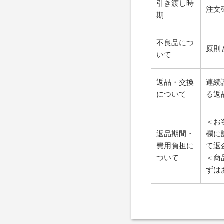
引き渡し時
注文
期
不良品につ
原則
いて
返品・交換
連続
について
る返
＜お
返品期間・
欄に
費用負担に
て返
ついて
＜商
ずは