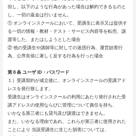
但し、以下のような行為があった場合は解約できるものと
し、一切の返金は行いません。
① オンラインスクールにおいて、受講生に表示又は提供す
る一切の情報・教材・テスト・サービス内容等を転売、譲
渡等した、またはしようとした場合
② 他の受講生や講師等に対しての迷惑行為、運営妨害行
為、公序良俗に著しく反する行為を行った場合
第６条 ユーザ ID・パスワード
１）受講契約が成立後に、オンラインスクールの受講アド
レスを発行致します。
受講生はオンラインスクールの利用にあたり発行された受
講アドレスの使用ならびに管理について責任を持ち、
いかなる第三者にも貸与及び譲渡はできません。
また、いかなる理由であれ、これらが第三者に使用された
ことにより 当該受講生に生じた損害については、