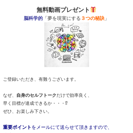
無料動画プレゼント
脳科学的
「夢を現実にする
３つの秘訣
」
ご登録いただき、有難うございます。
なぜ、
自身のセルフトーク
だけで効率良く、
早く目標が達成できるか・・・⁉︎
ぜひ、お楽しみ
下さい。
重要ポイント
をメールにて送らせて頂きますので、