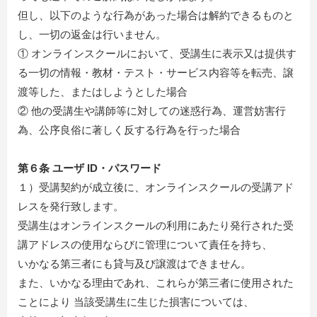
但し、以下のような行為があった場合は解約できるものと
し、一切の返金は行いません。
① オンラインスクールにおいて、受講生に表示又は提供す
る一切の情報・教材・テスト・サービス内容等を転売、譲
渡等した、またはしようとした場合
② 他の受講生や講師等に対しての迷惑行為、運営妨害行
為、公序良俗に著しく反する行為を行った場合
第６条 ユーザ ID・パスワード
１）受講契約が成立後に、オンラインスクールの受講アド
レスを発行致します。
受講生はオンラインスクールの利用にあたり発行された受
講アドレスの使用ならびに管理について責任を持ち、
いかなる第三者にも貸与及び譲渡はできません。
また、いかなる理由であれ、これらが第三者に使用された
ことにより 当該受講生に生じた損害については、