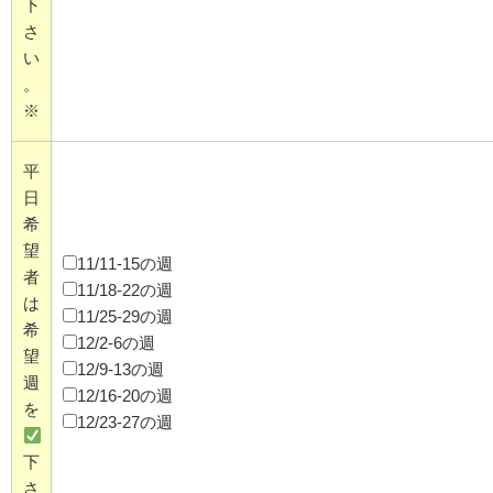
下
さ
い
。
※
平
日
希
望
11/11-15の週
者
11/18-22の週
は
11/25-29の週
希
12/2-6の週
望
12/9-13の週
週
12/16-20の週
を
12/23-27の週
下
さ