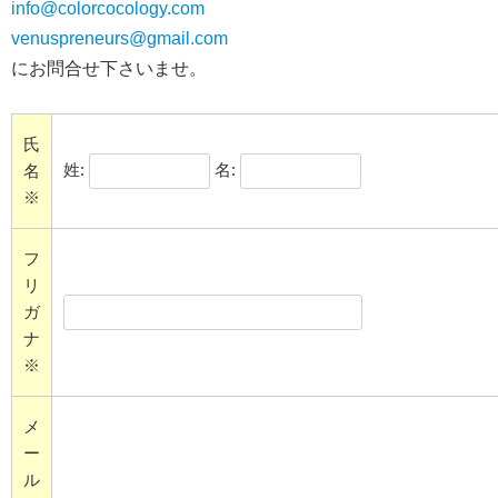
info@colorcocology.com
venuspreneurs@gmail.com
にお問合せ下さいませ。
氏
姓:
名:
名
※
フ
リ
ガ
ナ
※
メ
ー
ル