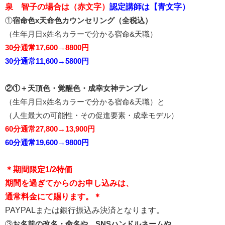
泉 智子の場合は（赤文字）
認定講師は【青文字）
①
宿命色x天命色カウンセリング（全税込）
（生年月日x姓名カラーで分かる宿命&天職）
30分通常17,600→8800円
30分通常11,600→5800円
②①＋天頂色・覚醒色・成幸女神テンプレ
（生年月日x姓名カラーで分かる宿命&天職）と
（人生最大の可能性・その促進要素・成幸モデル）
60分通常27,800→13,900円
60分通常19,600→9800円
＊期間限定1/2特価
期間を過ぎてからのお申し込みは、
通常料金にて賜ります。＊
PAYPALまたは銀行振込み決済となります。
③
お名前の改名・命名や、SNSハンドルネームや