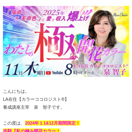
こんにちは。
LA在住【カラーココロジスト®】
養成講座主宰 泉 智子です。
この度は、
2024年１1&12月
期間限定！
半額【私の極み開花カラー！