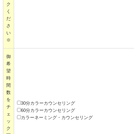
ク
く
だ
さ
い
※
御
希
望
時
間
数
を
30分カラーカウンセリング
チ
60分カラーカウンセリング
ェ
カラーネーミング・カウンセリング
ッ
ク