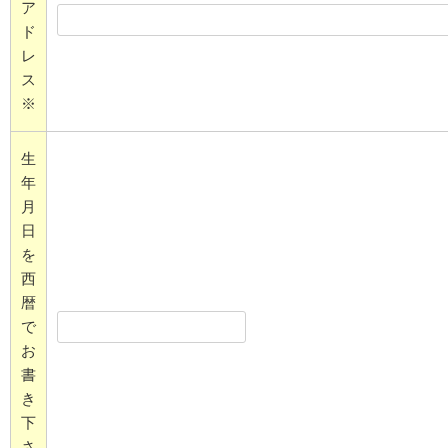
ア
ド
レ
ス
※
生
年
月
日
を
西
暦
で
お
書
き
下
さ