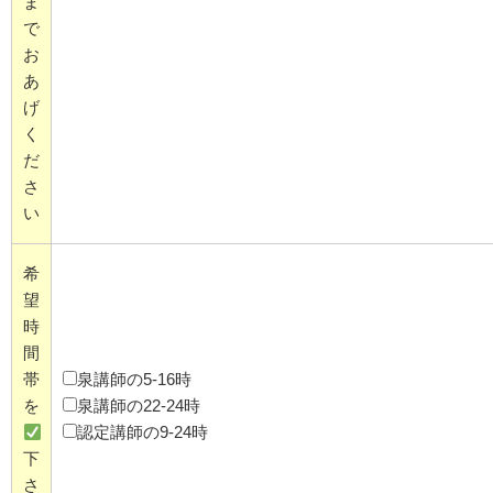
ま
で
お
あ
げ
く
だ
さ
い
希
望
時
間
帯
泉講師の5-16時
を
泉講師の22-24時
認定講師の9-24時
下
さ