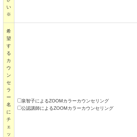
い
※
希
望
す
る
カ
ウ
ン
セ
ラ
ー
泉智子によるZOOMカラーカウンセリング
名
公認講師によるZOOMカラーカウンセリング
に
チ
ェ
ッ