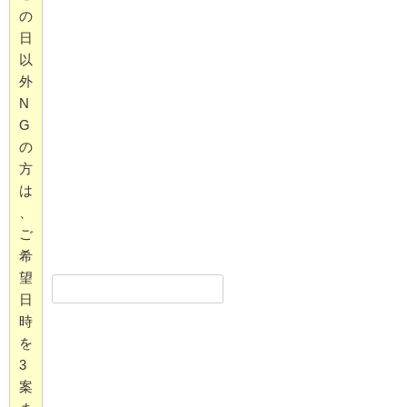
の
日
以
外
N
G
の
方
は
、
ご
希
望
日
時
を
3
案