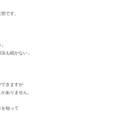
大切です。
い」
康法も続かない」
。
ができますが
しかありません。
本を知って