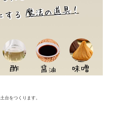
の土台をつくります。
』