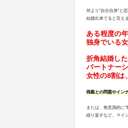
何より”自分自身”と
結婚出来てると言え
ある程度の
独身でいる
折角結婚し
パートナー
女性の8割は
両親との問題やイン
または、無意識的に”
繰り返すなど、マイ