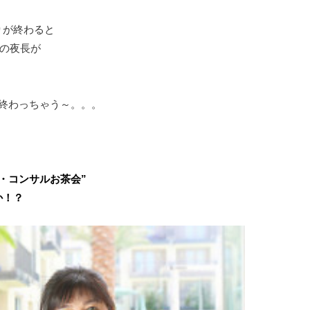
りが終わると
秋の夜長が
も終わっちゃう～。。。
・コンサルお茶会”
か！？