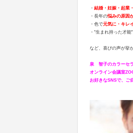
・
結婚・妊娠・起業
・長年の
悩みの原因
・色で
元気に・キレ
・”生まれ持った才能
など、喜びの声が挙
泉 智子のカラーセラ
オンライン会議室ZOOM
お好きなSNSで
、ご