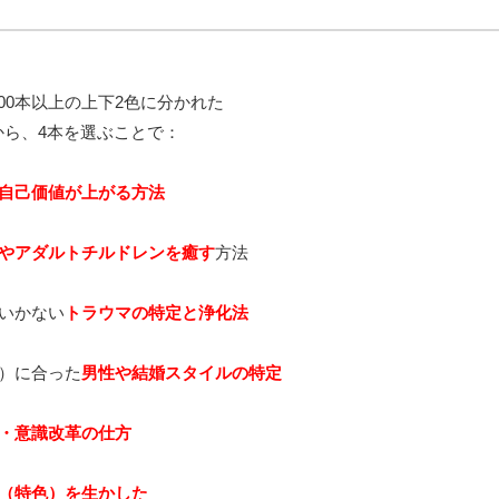
00本以上の上下2色に分かれた
から、4本を選ぶことで：
自己価値が上がる方法
やアダルトチルドレンを癒す
方法
いかない
トラウマの特定と浄化法
）に合った
男性や結婚スタイルの特定
・意識改革の仕方
（特色）を生かした