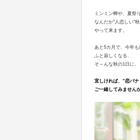
ミンミン蝉や、夏祭
なんだか”人恋しい”
やって来ます。
あと5カ月で、今年
ふと寂しくなる、
そ～んな秋の1日に、
宜しければ、
”恋バナ
ご一緒してみません