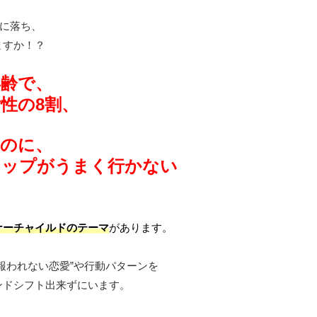
恋に落ち、
ますか！？
年齢で、
女性の
8割、
たのに、
シップがうまく行かない
、
ナーチャイルドのテーマ
があります。
報われない恋愛”や行動パターンを
ンドシフト出来ずにいます。