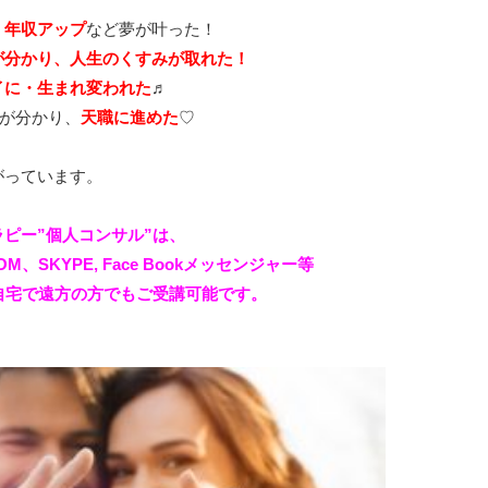
・年収アップ
など夢が叶った！
が分かり、人生のくすみが取れた！
イに・生まれ変われた
♬
”が分かり、
天職に進めた
♡
がっています。
ピー”個人コンサル”は、
、SKYPE, Face Bookメッセンジャー等
自宅で遠方の方でもご受講可能です。