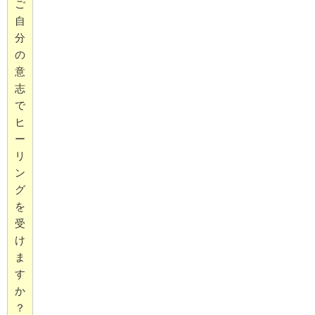
ご
自
分
の
意
志
で
ヒ
ー
リ
ン
グ
を
受
け
ま
す
か
？