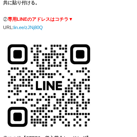
共に貼り付ける。
②
専用LINEのアドレスはコチラ▼
URL:
lin.ee/zJNj80Q