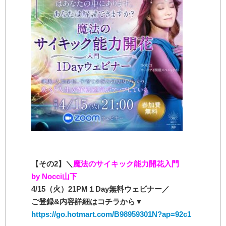
【その2】＼
魔法のサイキック能力開花入門
by Nocci山下
4/15（火）21PM１Day無料ウェビナー／
ご登録&内容詳細はコチラから▼
https://go.hotmart.com/B98959301N?ap=92c1