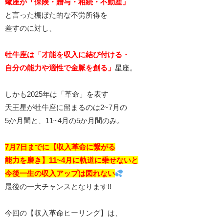
蠍座が「保険・贈与・相続・不動産」
と言った棚ぼた的な不労所得を
差すのに対し、
牡牛座は「才能を収入に結び付ける・
自分の能力や適性で金脈を創る」
星座。
しかも2025年は「革命」を表す
天王星が牡牛座に留まるのは2~7月の
5か月間と、11~4月の5か月間のみ。
7月7日までに【収入革命に繋がる
能力を磨き】11~4月に軌道に乗せないと
今後一生の収入アップは図れない
最後の一大チャンスとなります!!
今回の【収入革命ヒーリング】は、