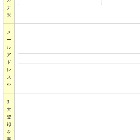
ナ
※
メ
ー
ル
ア
ド
レ
ス
※
3
大
登
録
を
完