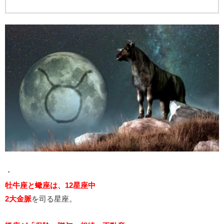
・
牡牛座と蠍座は、12星座中
2大金脈
を司る星座。