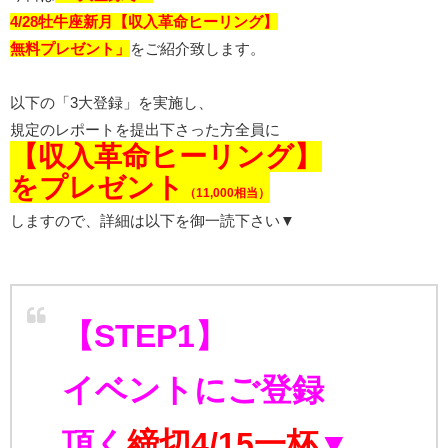
4/28牡牛座新月【収入革命ヒーリング】
無料プレゼント」
をご紹介致します。
以下の「3大登録」を実施し、
規定のレポートを提出下さった方全員に
【収入革命ヒーリング】
をプレゼント
（11,000相当）
しますので、詳細は以下を御一読下さい▼
【STEP1】
イベントにご登録
頂く
締切4/15一杯
▼