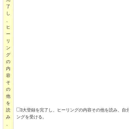
了
し
、
ヒ
ー
リ
ン
グ
の
内
容
そ
の
他
を
読
3大登録を完了し、ヒーリングの内容その他を読み、自
み
ングを受ける。
、