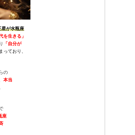
王星が水瓶座
代を生きる」
り
「自分が
まっており、
らの
、
本当
。
で
瓶座
斉