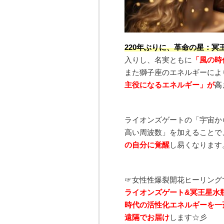
220年ぶりに、革命の星：冥
入りし、名実ともに
「風の時
また獅子座のエネルギーによ
主役になるエネルギー」が
高
ライオンズゲートの「宇宙か
高い周波数」を加えることで
の自分に覚醒
し易くなります
☞女性性爆裂開花ヒーリング
ライオンズゲート&冥王星水
時代の活性化エネルギーを一
遠隔で
お届け
します☆彡