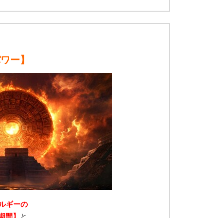
パワー
】
エネルギーの
期間】
と