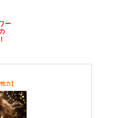
ワー
の
！
活性力】