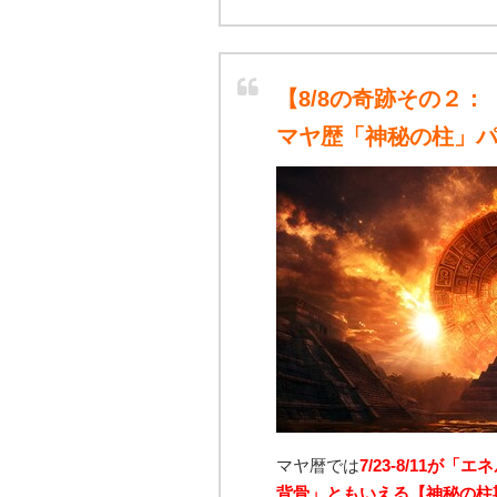
【8/8の奇跡その２：
マヤ歴「神秘の柱」
マヤ暦では
7/23-8/11が「
背骨」ともいえる【神秘の柱