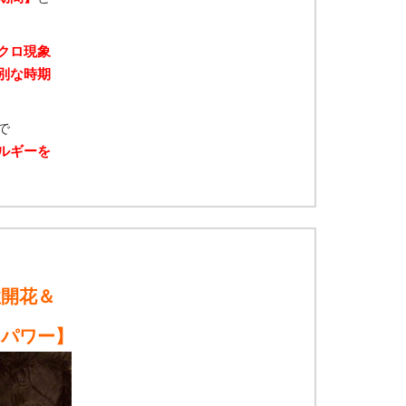
クロ現象
別な時期
で
ルギーを
性開花＆
」パワー】