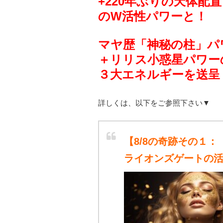
+220年ぶりの天体配置
のW活性パワーと！
マヤ歴「神秘の柱」パ
＋リリス小惑星パワー
３大エネルギーを送呈
詳しくは、以下をご参照下さい▼
【8/8の奇跡
その１：
ライオンズゲートの