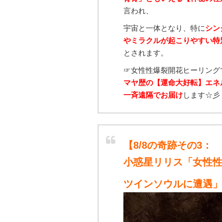
言われ、
宇宙と一体となり、特に
シン
やミラクルが起こりやすい特
とされます。
☞女性性爆裂開花ヒーリング
マヤ歴の【運命大好転】エネ
一斉遠隔で
お届け
します☆彡
【8/8の奇跡その3：
小惑星リリス「女性
ツインソウルに遭遇