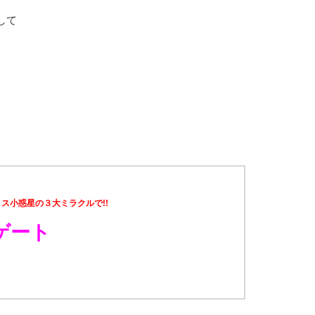
して
ス小惑星の３大ミラクルで!!
ゲート