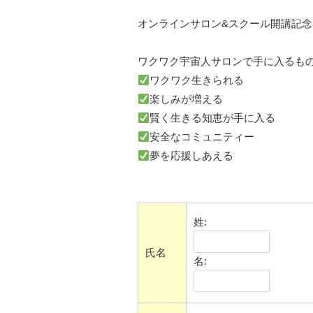
オンラインサロン&スクール開講記念
ワクワク宇宙人サロンで手に入るも
ワクワク生きられる
楽しみが増える
賢く生きる知恵が手に入る
安全なコミュニティー
夢を応援しあえる
姓:
氏名
名: