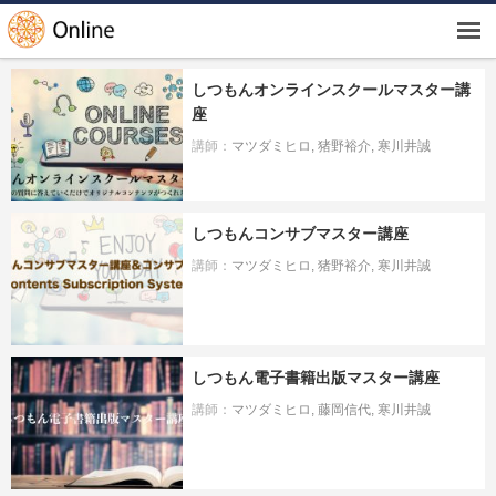
しつもんオンラインスクールマスター講
座
マツダミヒロ
猪野裕介
寒川井誠
しつもんコンサブマスター講座
マツダミヒロ
猪野裕介
寒川井誠
しつもん電子書籍出版マスター講座
マツダミヒロ
藤岡信代
寒川井誠